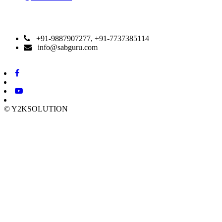
CONTACT DETAILS
+91-9887907277, +91-7737385114
info@sabguru.com
© Y2KSOLUTION