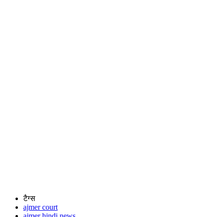
टैग्स
ajmer court
ajmer hindi news