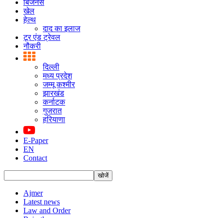
बिजनस
खेल
हेल्थ
दाद का इलाज
टूर एंड ट्रेवल
नौकरी
दिल्ली
मध्य प्रदेश
जम्मू कश्मीर
झारखंड
कर्नाटक
गुजरात
हरियाणा
E-Paper
EN
Contact
Ajmer
Latest news
Law and Order