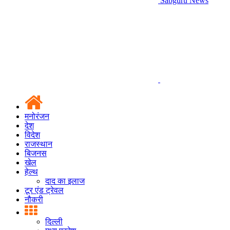
Sabguru News
मनोरंजन
देश
विदेश
राजस्थान
बिजनस
खेल
हेल्थ
दाद का इलाज
टूर एंड ट्रेवल
नौकरी
दिल्ली