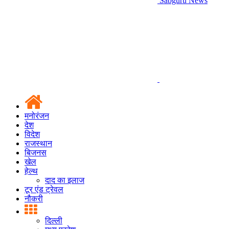
Sabguru News
मनोरंजन
देश
विदेश
राजस्थान
बिजनस
खेल
हेल्थ
दाद का इलाज
टूर एंड ट्रेवल
नौकरी
दिल्ली