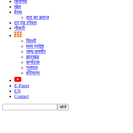
बिजनस
खेल
हेल्थ
दाद का इलाज
टूर एंड ट्रेवल
नौकरी
दिल्ली
मध्य प्रदेश
जम्मू कश्मीर
झारखंड
कर्नाटक
गुजरात
हरियाणा
E-Paper
EN
Contact