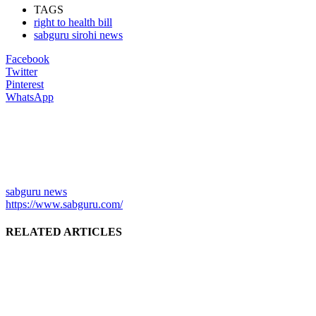
TAGS
right to health bill
sabguru sirohi news
Facebook
Twitter
Pinterest
WhatsApp
sabguru news
https://www.sabguru.com/
RELATED ARTICLES