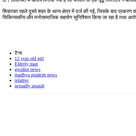
दी। शिकायत में आरोप लगाया गया है कि परिवार के एक वृद्ध रिश्तेदार ने 
शिकायत पहले दूसरे शहर के थाना क्षेत्र में दर्ज की गई, जिसके बाद प्र
चिकित्सकीय और मनोसामाजिक सहयोग सुनिश्चित किया जा रहा है तथा आरोपी की 
टैग्स
12 year old girl
Elderly man
gwalior news
madhya pradesh news
relative
sexually assault