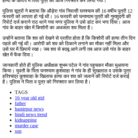
हत्या के आरोप में पिता पुत्र को आज गिरफ्तार कर लिया गया।
पुलिस सूत्रों ने बताया कि औड़ेरा गांव निवासी घनश्याम की 16 वर्षीय पुत्री 12
फरवरी को लापता हो गई थी। 16 फरवरी को घनश्याम पुत्री की गुमशुदगी की
रिपोर्ट दर्ज कराने राठ थाने गया मगर पुलिस ने उसे डांट कर भगा दिया। आज
गांव के बाहर खेत में किशोरी का अधजला शव मिला है।
उन्होंने बताया कि शव को देखने से प्रतीत होता है कि किशोरी की हत्या तीन दिन
पहले की गई थी। आरोपी को शव को ठिकाने लगाने का मौका नहीं मिला और
उसे घर में छिपाये रखा। जब शव से बदबू आने लगी तब आज उसे गांव के बाहर
खेत में फेंक दिया।
जानकारी होते ही पुलिस अधीक्षक शुभम पटेल ने गांव पहुचकर मौका मुआयना
किया। युवती के पिता घनश्याम कुशवाहा ने गांव के ही सुखलाल व उसके पुत्र
हरिश्चंद्र कुशवाहा के खिलाफ हत्या कर शव को जलाने की रिपोर्ट दर्ज कराई
है। पुलिस ने पिता व पुत्र को गिरफ्तार कर लिया है।
TAGS
16 year old girl
father
hamirpur news
hindi news trend
kidnapping
murder case
son