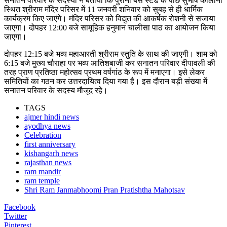
सनातन परिवार के सदस्यों ने बताया कि पुराना बस स्टैंड के पीछे सुभाष कालोनी
स्थित श्रीराम मंदिर परिसर में 11 जनवरी शनिवार को सुबह से ही धार्मिक
कार्यक्रम किए जाएंगे। मंदिर परिसर को विद्युत की आकर्षक रोशनी से सजाया
जाएगा। दोपहर 12:00 बजे सामूहिक हनुमान चालीसा पाठ का आयोजन किया
जाएगा।
दोपहर 12:15 बजे भव्य महाआरती श्रीराम स्तुति के साथ की जाएगी। शाम को
6:15 बजे मुख्य चौराहा पर भव्य आतिशबाजी कर सनातन परिवार दीपावली की
तरह प्राण प्रतिष्ठा महोत्सव प्रथम वर्षगांठ के रूप में मनाएगा। इसे लेकर
समितियों का गठन कर उत्तरदायित्व दिया गया है। इस दौरान बड़ी संख्या में
सनातन परिवार के सदस्य मौजूद रहे।
TAGS
ajmer hindi news
ayodhya news
Celebration
first anniversary
kishangarh news
rajasthan news
ram mandir
ram temple
Shri Ram Janmabhoomi Pran Pratishtha Mahotsav
Facebook
Twitter
Pinterest