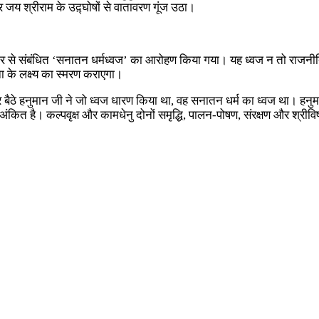
र जय श्रीराम के उद़्‍घोषों से वातावरण गूंज उठा।
ष्‍ट्र से संबंधित ‘सनातन धर्मध्‍वज’ का आरोहण किया गया। यह ध्‍वज न तो राजनीत
ापना के लक्ष्य का स्‍मरण कराएगा।
 बैठे हनुमान जी ने जो ध्‍वज धारण किया था, वह सनातन धर्म का ध्‍वज था। हनुमा
अंकित है। कल्‍पवृक्ष और कामधेनु दोनों समृद्धि, पालन-पोषण, संरक्षण और श्रीविष्‍