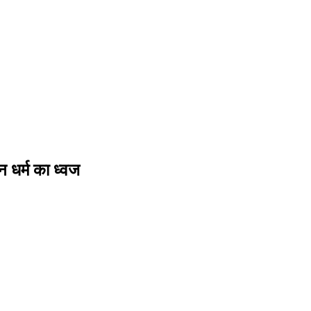
 धर्म का ध्‍वज