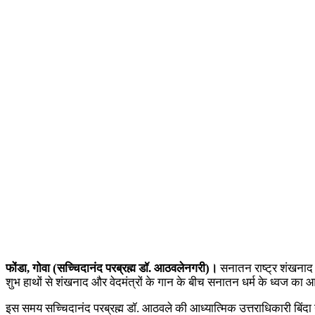
फोंडा, गोवा (सच्‍चिदानंद परब्रह्म डॉ. आठवलेनगरी)।
सनातन राष्‍ट्र शंखनाद
शुभ हाथों से शंखनाद और वेदमंत्रों के गान के बीच सनातन धर्म के ध्‍वज क
इस समय सच्‍चिदानंद परब्रह्म डॉ. आठवले की आध्‍यात्‍मिक उत्तराधिकारी बि