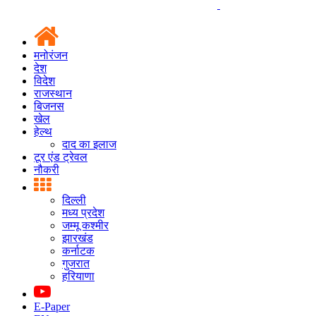
मनोरंजन
देश
विदेश
राजस्थान
बिजनस
खेल
हेल्थ
दाद का इलाज
टूर एंड ट्रेवल
नौकरी
दिल्ली
मध्य प्रदेश
जम्मू कश्मीर
झारखंड
कर्नाटक
गुजरात
हरियाणा
E-Paper