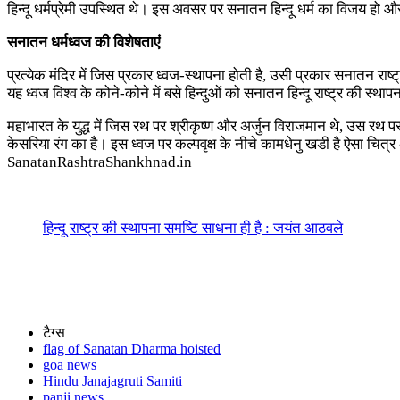
हिन्‍दू धर्मप्रेमी उपस्‍थित थे। इस अवसर पर सनातन हिन्‍दू धर्म का विजय हो औ
सनातन धर्मध्‍वज की विशेषताएं
प्रत्‍येक मंदिर में जिस प्रकार ध्‍वज-स्‍थापना होती है, उसी प्रकार सनातन रा
यह ध्‍वज विश्‍व के कोने-कोने में बसे हिन्‍दुओं को सनातन हिन्‍दू राष्‍ट्र की स्‍थ
महाभारत के युद्ध में जिस रथ पर श्रीकृष्‍ण और अर्जुन विराजमान थे, उस रथ पर
केसरिया रंग का है। इस ध्‍वज पर कल्‍पवृक्ष के नीचे कामधेनु खडी है ऐसा चित्र 
SanatanRashtraShankhnad.in
हिन्दू राष्ट्र की स्थापना समष्टि साधना ही है : जयंत आठवले
टैग्स
flag of Sanatan Dharma hoisted
goa news
Hindu Janajagruti Samiti
panji news