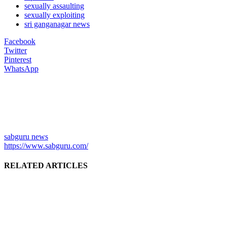
sexually assaulting
sexually exploiting
sri ganganagar news
Facebook
Twitter
Pinterest
WhatsApp
sabguru news
https://www.sabguru.com/
RELATED ARTICLES