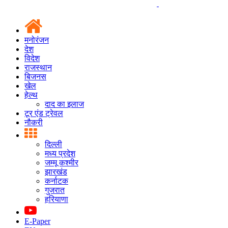
मनोरंजन
देश
विदेश
राजस्थान
बिजनस
खेल
हेल्थ
दाद का इलाज
टूर एंड ट्रेवल
नौकरी
दिल्ली
मध्य प्रदेश
जम्मू कश्मीर
झारखंड
कर्नाटक
गुजरात
हरियाणा
E-Paper