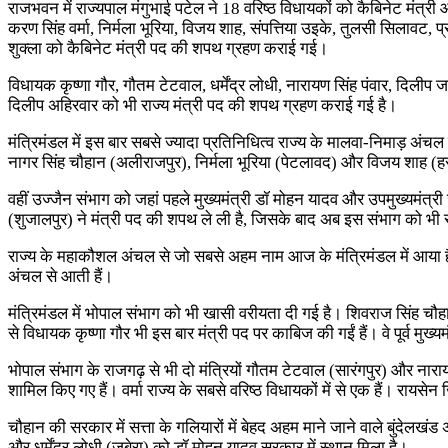
राजभवन में राज्यपाल मंगुभाई पटेल ने 18 वरिष्ठ विधायकों को कैबिनेट मंत्र
करण सिंह वर्मा, निर्मला भूरिया, विजय शाह, संपत्तिया उइके, तुलसी सिलावट, प्
शुक्ला को कैबिनेट मंत्री पद की शपथ ग्रहण कराई गई।
विधायक कृष्णा गौर, गौतम टेटवाल, धर्मेंद्र लाेधी, नारायण सिंह पंवार, दिल
दिलीप अहिरवार को भी राज्य मंत्री पद की शपथ ग्रहण कराई गई है।
मंत्रिमंडल में इस बार सबसे ज्यादा प्रतिनिधित्व राज्य के मालवा-निमाड़ अंचल
नागर सिंह चौहान (अलीराजपुर), निर्मला भूरिया (पेटलावद) और विजय शाह (ह
वहीं उज्जैन संभाग को जहां पहले मुख्यमंत्री डॉ मोहन यादव और उपमुख्यमंत्र
(शुजालपुर) ने मंत्री पद की शपथ ले ली है, जिसके बाद अब इस संभाग को भी 
राज्य के महाकौशल अंचल से जो सबसे अहम नाम आज के मंत्रिमंडल में आया है,
अंचल से आती हैं।
मंत्रिमंडल में भोपाल संभाग को भी खासी वरीयता दी गई है। शिवराज सिंह चौहा
से विधायक कृष्णा गौर भी इस बार मंत्री पद पर काबिज की गईं हैं। वे पूर्व मुख्यम
भोपाल संभाग के राजगढ़ से भी दो मंत्रियों गौतम टेटवाल (सारंगपुर) और नारायण सि
शामिल किए गए हैं। वर्मा राज्य के सबसे वरिष्ठ विधायकों में से एक हैं। रायस
चौहान की सरकार में सत्ता के गलियारों में बेहद अहम माने जाने वाले बुंदेलखं
और धर्मेंद्र लोधी (जबेरा) को डॉ मोहन यादव सरकार में स्थान मिला है।