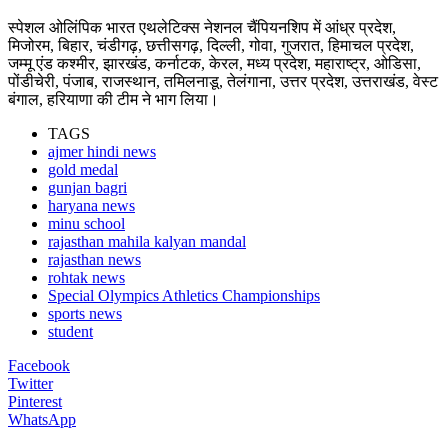
स्पेशल ओलिंपिक भारत एथलेटिक्स नेशनल चैंपियनशिप में आंध्र प्रदेश,
मिजोरम, बिहार, चंडीगढ़, छत्तीसगढ़, दिल्ली, गोवा, गुजरात, हिमाचल प्रदेश,
जम्मू एंड कश्मीर, झारखंड, कर्नाटक, केरल, मध्य प्रदेश, महाराष्ट्र, ओडिसा,
पोंडीचेरी, पंजाब, राजस्थान, तमिलनाडू, तेलंगाना, उत्तर प्रदेश, उत्तराखंड, वेस्ट
बंगाल, हरियाणा की टीम ने भाग लिया।
TAGS
ajmer hindi news
gold medal
gunjan bagri
haryana news
minu school
rajasthan mahila kalyan mandal
rajasthan news
rohtak news
Special Olympics Athletics Championships
sports news
student
Facebook
Twitter
Pinterest
WhatsApp