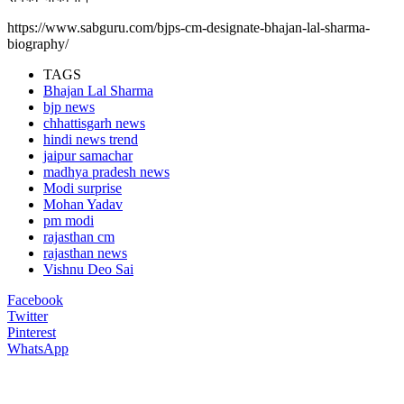
https://www.sabguru.com/bjps-cm-designate-bhajan-lal-sharma-
biography/
TAGS
Bhajan Lal Sharma
bjp news
chhattisgarh news
hindi news trend
jaipur samachar
madhya pradesh news
Modi surprise
Mohan Yadav
pm modi
rajasthan cm
rajasthan news
Vishnu Deo Sai
Facebook
Twitter
Pinterest
WhatsApp