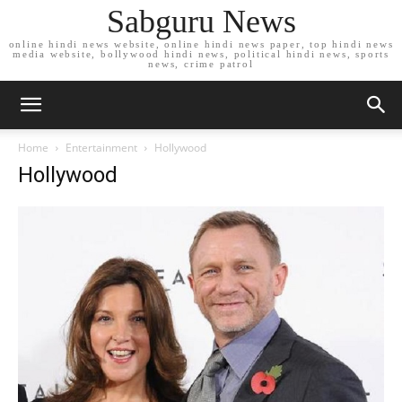
Sabguru News
online hindi news website, online hindi news paper, top hindi news
media website, bollywood hindi news, political hindi news, sports
news, crime patrol
Home
Entertainment
Hollywood
Hollywood