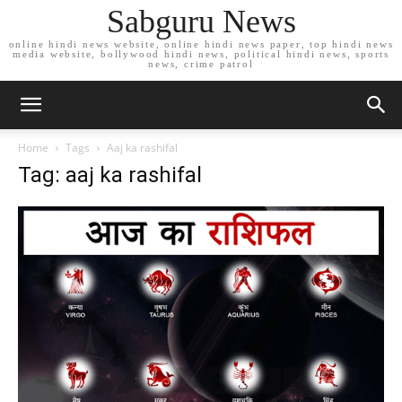
Sabguru News
online hindi news website, online hindi news paper, top hindi news
media website, bollywood hindi news, political hindi news, sports
news, crime patrol
Home
Tags
Aaj ka rashifal
Tag: aaj ka rashifal