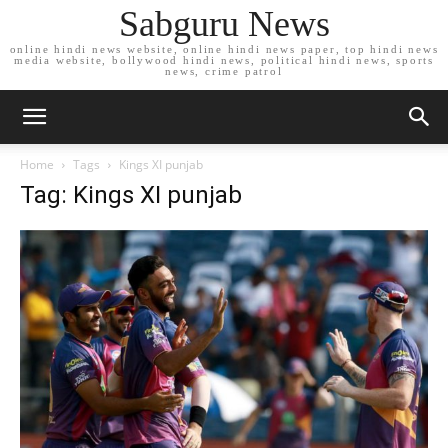
Sabguru News
online hindi news website, online hindi news paper, top hindi news
media website, bollywood hindi news, political hindi news, sports
news, crime patrol
Home
Tags
Kings XI punjab
Tag: Kings XI punjab