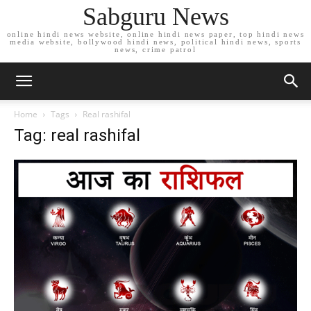
Sabguru News
online hindi news website, online hindi news paper, top hindi news
media website, bollywood hindi news, political hindi news, sports
news, crime patrol
Home
Tags
Real rashifal
Tag: real rashifal