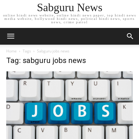
Sabguru News
online hindi news website, online hindi news paper, top hindi news
media website, bollywood hindi news, political hindi news, sports
news, crime patrol
Home
Tags
Sabguru jobs news
Tag: sabguru jobs news