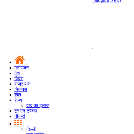
Sabguru News
मनोरंजन
देश
विदेश
राजस्थान
बिजनस
खेल
हेल्थ
दाद का इलाज
टूर एंड ट्रेवल
नौकरी
दिल्ली