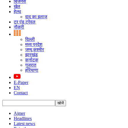
बिजनस
खेल
हेल्थ
दाद का इलाज
टूर एंड ट्रेवल
नौकरी
दिल्ली
मध्य प्रदेश
जम्मू कश्मीर
झारखंड
कर्नाटक
गुजरात
हरियाणा
E-Paper
EN
Contact
Ajmer
Headlines
Latest news