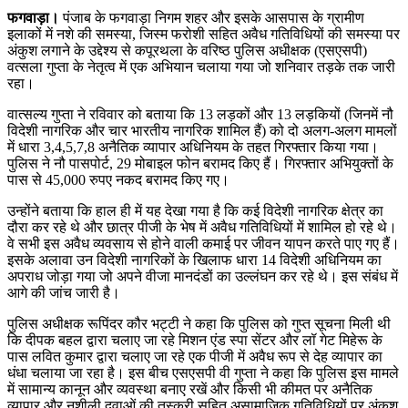
फगवाड़ा।
पंजाब के फगवाड़ा निगम शहर और इसके आसपास के ग्रामीण
इलाकों में नशे की समस्या, जिस्म फरोशी सहित अवैध गतिविधियों की समस्या पर
अंकुश लगाने के उद्देश्य से कपूरथला के वरिष्ठ पुलिस अधीक्षक (एसएसपी)
वत्सला गुप्ता के नेतृत्व में एक अभियान चलाया गया जो शनिवार तड़के तक जारी
रहा।
वात्सल्य गुप्ता ने रविवार को बताया कि 13 लड़कों और 13 लड़कियों (जिनमें नौ
विदेशी नागरिक और चार भारतीय नागरिक शामिल हैं) को दो अलग-अलग मामलों
में धारा 3,4,5,7,8 अनैतिक व्यापार अधिनियम के तहत गिरफ्तार किया गया।
पुलिस ने नौ पासपोर्ट, 29 मोबाइल फोन बरामद किए हैं। गिरफ्तार अभियुक्तों के
पास से 45,000 रुपए नकद बरामद किए गए।
उन्होंने बताया कि हाल ही में यह देखा गया है कि कई विदेशी नागरिक क्षेत्र का
दौरा कर रहे थे और छात्र पीजी के भेष में अवैध गतिविधियों में शामिल हो रहे थे।
वे सभी इस अवैध व्यवसाय से होने वाली कमाई पर जीवन यापन करते पाए गए हैं।
इसके अलावा उन विदेशी नागरिकों के खिलाफ धारा 14 विदेशी अधिनियम का
अपराध जोड़ा गया जो अपने वीजा मानदंडों का उल्लंघन कर रहे थे। इस संबंध में
आगे की जांच जारी है।
पुलिस अधीक्षक रूपिंदर कौर भट्टी ने कहा कि पुलिस को गुप्त सूचना मिली थी
कि दीपक बहल द्वारा चलाए जा रहे मिशन एंड स्पा सेंटर और लॉ गेट मिहेरू के
पास लवित कुमार द्वारा चलाए जा रहे एक पीजी में अवैध रूप से देह व्यापार का
धंधा चलाया जा रहा है। इस बीच एसएसपी वी गुप्ता ने कहा कि पुलिस इस मामले
में सामान्य कानून और व्यवस्था बनाए रखें और किसी भी कीमत पर अनैतिक
व्यापार और नशीली दवाओं की तस्करी सहित असामाजिक गतिविधियों पर अंकुश