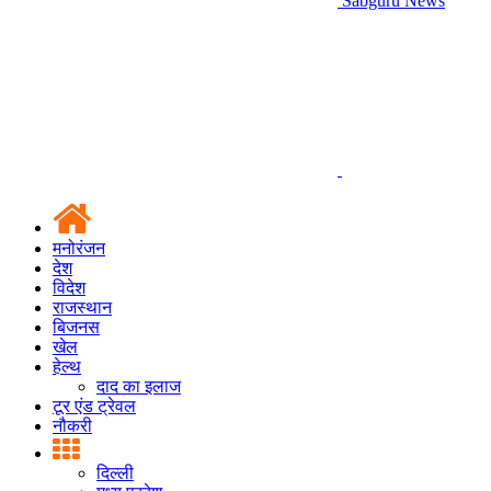
Sabguru News
मनोरंजन
देश
विदेश
राजस्थान
बिजनस
खेल
हेल्थ
दाद का इलाज
टूर एंड ट्रेवल
नौकरी
दिल्ली