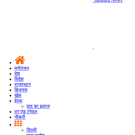
Sabguru News
मनोरंजन
देश
विदेश
राजस्थान
बिजनस
खेल
हेल्थ
दाद का इलाज
टूर एंड ट्रेवल
नौकरी
दिल्ली