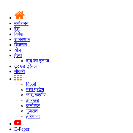
मनोरंजन
देश
विदेश
राजस्थान
बिजनस
खेल
हेल्थ
दाद का इलाज
टूर एंड ट्रेवल
नौकरी
दिल्ली
मध्य प्रदेश
जम्मू कश्मीर
झारखंड
कर्नाटक
गुजरात
हरियाणा
E-Paper