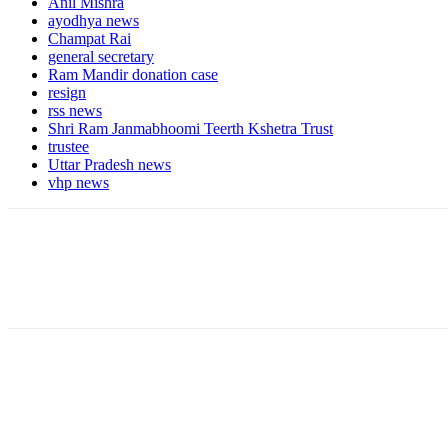
Anil Mishra
ayodhya news
Champat Rai
general secretary
Ram Mandir donation case
resign
rss news
Shri Ram Janmabhoomi Teerth Kshetra Trust
trustee
Uttar Pradesh news
vhp news