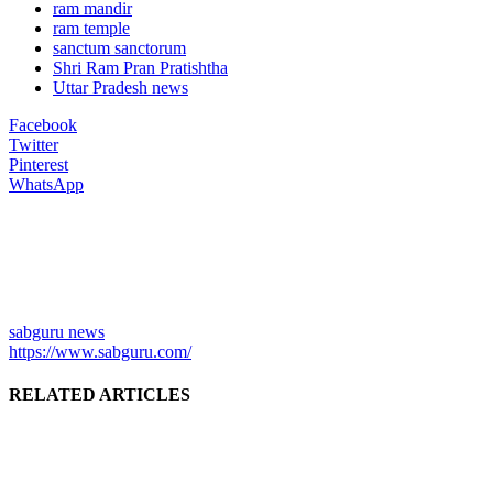
ram mandir
ram temple
sanctum sanctorum
Shri Ram Pran Pratishtha
Uttar Pradesh news
Facebook
Twitter
Pinterest
WhatsApp
sabguru news
https://www.sabguru.com/
RELATED ARTICLES