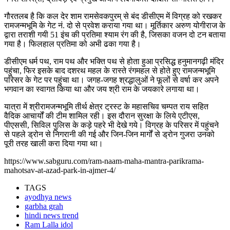
गौरतलब है कि कल देर शाम रामसेवकपुरम् से बंद डीसीएम में विग्रह को रखकर
रामजन्मभूमि के गेट नं. दो से प्रवेश कराया गया था। मूर्तिकार अरुण योगीराज के
द्वारा तराशी गयी 51 इंच की प्रतिमा श्याम रंग की है, जिसका वजन दो टन बताया
गया है। फिलहाल प्रतिमा को अभी ढका गया है।
डीसीएम धर्म पथ, राम पथ और भक्ति पथ से होता हुआ प्रसिद्ध हनुमानगढ़ी मंदिर
पहुंचा, फिर इसके बाद दशरथ महल के रास्ते रंगमहल से होते हुए रामजन्मभूमि
परिसर के गेट पर पहुंचा था। जगह-जगह श्रद्धालुओं ने फूलों से वर्षा कर अपने
भगवान का स्वागत किया था और जय श्री राम के जयकारे लगाया था।
यात्रा में श्रीरामजन्मभूमि तीर्थ क्षेत्र ट्रस्ट के महासचिव चम्पत राय सहित
वैदिक आचार्यों की टीम शामिल रही। इस दौरान सुरक्षा के लिये एटीएस,
पीएससी, सिविल पुलिस के कड़े पहरे भी देखे गये। विग्रह के परिसर में पहुंचने
से पहले ड्रोन से निगरानी की गई और जिन-जिन मार्गों से ड्रोन गुजरा उनको
पूरी तरह खाली करा दिया गया था।
https://www.sabguru.com/ram-naam-maha-mantra-parikrama-
mahotsav-at-azad-park-in-ajmer-4/
TAGS
ayodhya news
garbha grah
hindi news trend
Ram Lalla idol