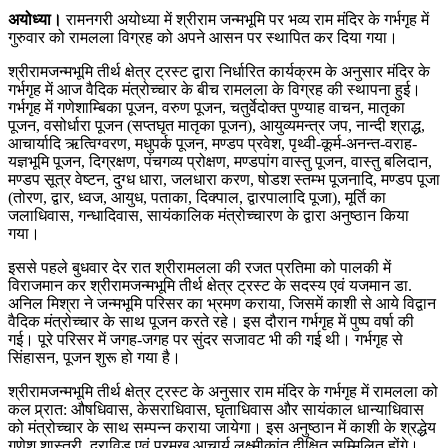
अयोध्या।
रामनगरी अयोध्या में श्रीराम जन्मभूमि पर भव्य राम मंदिर के गर्भगृह में
गुरुवार को रामलला विग्रह को अपने आसन पर स्थापित कर दिया गया।
श्रीरामजन्मभूमि तीर्थ क्षेत्र ट्रस्ट द्वारा निर्धारित कार्यक्रम के अनुसार मंदिर के
गर्भगृह में आज वैदिक मंत्रोच्चार के बीच रामलला के विग्रह की स्थापना हुई।
गर्भगृह में गणेशाम्बिका पूजन, वरुण पूजन, चतुर्वेदोक्त पुण्याह वाचन, मातृका
पूजन, वसोर्धारा पूजन (सप्तघृत मातृका पूजन), आयुव्यमन्त्र जप, नान्दी श्राद्ध,
आचार्यादि ऋत्विग्वरण, मधुपर्क पूजन, मण्डप प्रवेश, पृथ्वी-कूर्म-अनन्त-वराह-
यज्ञभूमि पूजन, दिग्रक्षण, पंचगव्य प्रोक्षण, मण्डपांग वास्तु पूजन, वास्तु बलिदान,
मण्डप सूत्र वेष्टन, दुग्ध धारा, जलधारा करण, षोडश स्तम्भ पूजनादि, मण्डप पूजा
(तोरण, द्वार, ध्वज, आयुध, पताका, दिक्पाल, द्वारपालादि पूजा), मूर्ति का
जलाधिवास, गन्धादिवास, सायंकालिक मंत्रोच्चारण के द्वारा अनुष्ठान किया
गया।
इससे पहले बुधवार देर रात श्रीरामलला की रजत प्रतिमा को पालकी में
विराजमान कर श्रीरामजन्मभूमि तीर्थ क्षेत्र ट्रस्ट के सदस्य एवं यजमान डा.
अनिल मिश्रा ने जन्मभूमि परिसर का भ्रमण कराया, जिसमें काशी से आये विद्वान
वैदिक मंत्रोच्चार के साथ पूजन करते रहे। इस दौरान गर्भगृह में पुष्प वर्षा की
गई। पूरे परिसर में जगह-जगह पर सुंदर सजावट भी की गई थी। गर्भगृह से
सिंहासन, पूजन शुरू हो गया है।
श्रीरामजन्मभूमि तीर्थ क्षेत्र ट्रस्ट के अनुसार राम मंदिर के गर्भगृह में रामलला को
कल प्र्रात: औषधिवास, केसराधिवास, घृताधिवास और सायंकाल धान्याधिवास
को मंत्रोच्चार के साथ सम्पन्न कराया जायेगा। इस अनुष्ठान में काशी के श्रद्धेय
गणेश शास्त्री, द्राविड़ एवं प्रमुख आचार्य लक्ष्मीकांत दीक्षित सम्मिलित होंगे।