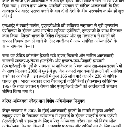
कोर्ट के समक्ष एक आपातकालीन आवेदन दायर किया लेकिन उसे भी खारिज कर
दिया गया। भारत द्वारा अंततः अमरीकी सरकार से वांछित आतंकवादी के लिए
आत्मसमर्पण वारंट प्राप्त करने के बाद दोनों देशों के बीच प्रत्यर्पण कार्यवाही शुरू
की गई।
एनआईए ने स्काई मार्शल, यूएसडीओजे की सक्रिय सहायता से पूरी प्रत्यर्पण
प्रक्रिया के दौरान अन्य भारतीय खुफिया एजेंसियों, एनएसजी के साथ मिलकर
काम किया, जिसमें भारत के विदेश मंत्रालय और गृह मंत्रालय ने मामले को
सफल निष्कर्ष तक ले जाने के लिए अमरीका में अन्य संबंधित अधिकारियों के
साथ समन्वय किया।
राणा पर डेविड कोलमैन हेडली उर्फ ​​दाउद गिलानी और नामित आतंकवादी
संगठनों लश्कर-ए-तैयबा (एलईटी) और हरकत-उल-जिहादी इस्लामी
(एचयूजेआई) के गुर्गों के साथ-साथ पाकिस्तान स्थित अन्य सह-षड्यंत्रकारियों
के साथ मिलकर 2008 में मुंबई में हुए विनाशकारी आतंकवादी हमलों की साजिश
रचने का आरोप है। इन हमलों में कुल 166 लोग मारे गए और 238 से अधिक
घायल हुए। भारत सरकार द्वारा गैरकानूनी गतिविधियां (रोकथाम) अधिनियम,
1967 के तहत लश्कर ए तैयबा और एचयूजेआई दोनों को आतंकवादी संगठन
घोषित किया गया है।
वरिष्ठ अधिवक्ता नरेंद्र मान विशेष अभियोजक नियुक्त
केंद्र सरकार ने 2008 के मुंबई आतंकवादी हमलों के मामले में मुख्य आरोपी
तहव्वुर राणा के खिलाफ न्यायालय में सुनवाई के दौरान राष्ट्रीय जांच एजेंसी
(एनआईए) की सहायता के लिए वरिष्ठ अधिवक्ता नरेंद्र मान को विशेष लोक
अभियोजक नियुक्त किया है। एनआईए पूछताछ और अभियोजन के लिए उसकी