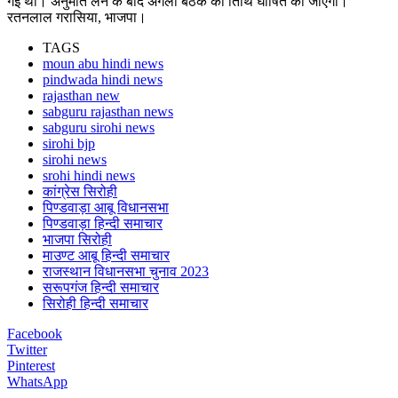
गई थी। अनुमति लेने के बाद अगली बैठक की तिथि घोषित की जाएगी।
रतनलाल गरासिया, भाजपा।
TAGS
moun abu hindi news
pindwada hindi news
rajasthan new
sabguru rajasthan news
sabguru sirohi news
sirohi bjp
sirohi news
srohi hindi news
कांग्रेस सिरोही
पिण्डवाड़ा आबू विधानसभा
पिण्डवाड़ा हिन्दी समाचार
भाजपा सिरोही
माउण्ट आबू हिन्दी समाचार
राजस्थान विधानसभा चुनाव 2023
सरूपगंज हिन्दी समाचार
सिरोही हिन्दी समाचार
Facebook
Twitter
Pinterest
WhatsApp