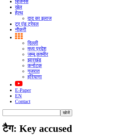
बिजनस
खेल
हेल्थ
दाद का इलाज
टूर एंड ट्रेवल
नौकरी
दिल्ली
मध्य प्रदेश
जम्मू कश्मीर
झारखंड
कर्नाटक
गुजरात
हरियाणा
E-Paper
EN
Contact
टैग: Key accused