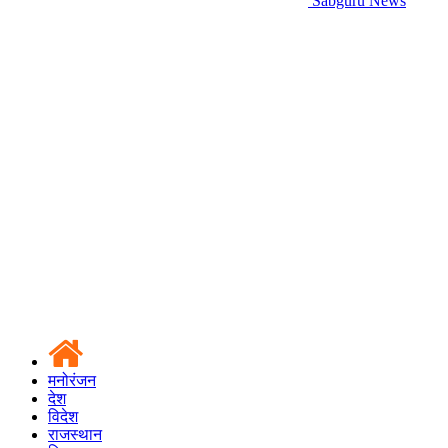
Sabguru News
मनोरंजन
देश
विदेश
राजस्थान