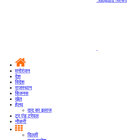
Sabguru News
मनोरंजन
देश
विदेश
राजस्थान
बिजनस
खेल
हेल्थ
दाद का इलाज
टूर एंड ट्रेवल
नौकरी
दिल्ली