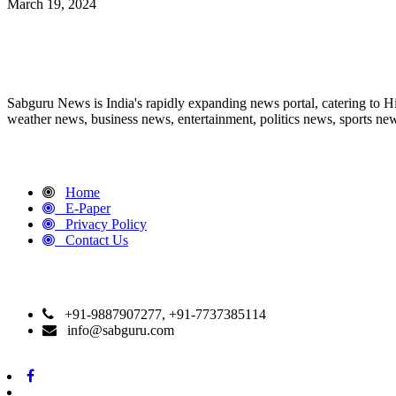
March 19, 2024
ABOUT US
Sabguru News is India's rapidly expanding news portal, catering to H
weather news, business news, entertainment, politics news, sports news
QUICK LINKS
Home
E-Paper
Privacy Policy
Contact Us
CONTACT DETAILS
+91-9887907277, +91-7737385114
info@sabguru.com