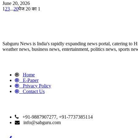
June 20, 2026
1
2
3
...
20
पेज 20 का 1
ABOUT US
Sabguru News is India's rapidly expanding news portal, catering to H
weather news, business news, entertainment, politics news, sports news
QUICK LINKS
Home
E-Paper
Privacy Policy
Contact Us
CONTACT DETAILS
+91-9887907277, +91-7737385114
info@sabguru.com