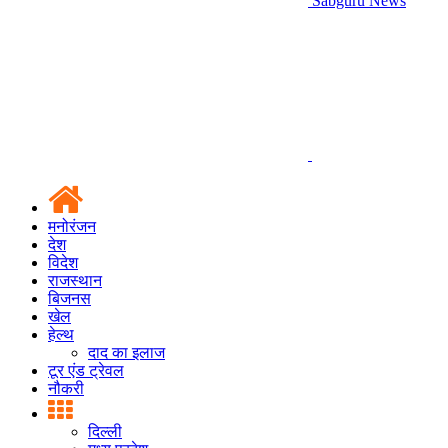
Sabguru News
मनोरंजन
देश
विदेश
राजस्थान
बिजनस
खेल
हेल्थ
दाद का इलाज
टूर एंड ट्रेवल
नौकरी
दिल्ली