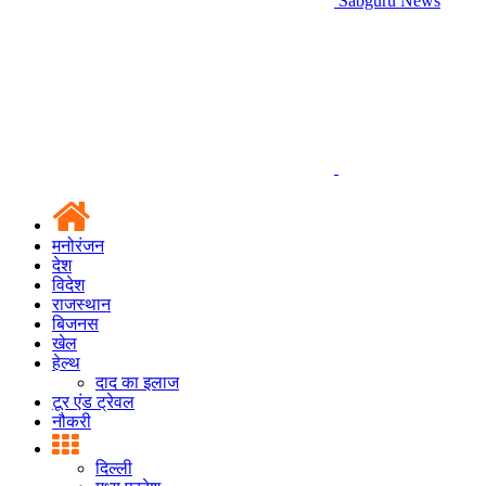
Sabguru News
मनोरंजन
देश
विदेश
राजस्थान
बिजनस
खेल
हेल्थ
दाद का इलाज
टूर एंड ट्रेवल
नौकरी
दिल्ली