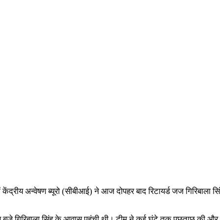
 में केंद्रीय अन्वेषण ब्यूरो (सीबीआई) ने आज दोपहर बाद रिटायर्ड जज गिरिबाला स
जे गिरिबाला सिंह के आवास पहुंची थी। टीम ने कई घंटे तक पूछताछ की और इसके