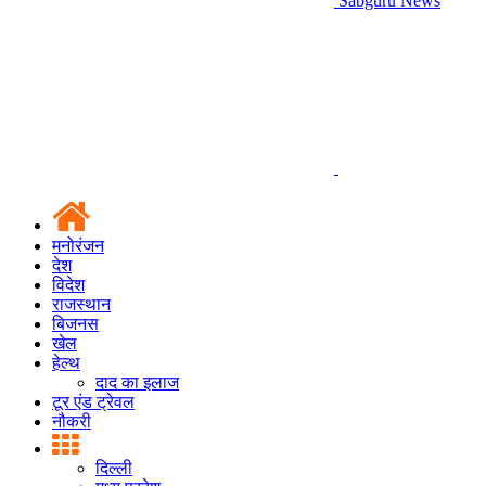
Sabguru News
मनोरंजन
देश
विदेश
राजस्थान
बिजनस
खेल
हेल्थ
दाद का इलाज
टूर एंड ट्रेवल
नौकरी
दिल्ली