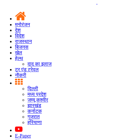
मनोरंजन
देश
विदेश
राजस्थान
बिजनस
खेल
हेल्थ
दाद का इलाज
टूर एंड ट्रेवल
नौकरी
दिल्ली
मध्य प्रदेश
जम्मू कश्मीर
झारखंड
कर्नाटक
गुजरात
हरियाणा
E-Paper