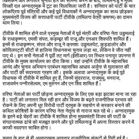
खिसकने और लगातार चुनावी हार का सामना करने के बाद, तमिलनाडु में मुख्य
विपक्षी दल अन्नाद्रमुक में टूट का सिलसिला जारी है। शनिवार को पार्टी के चार
लोकप्रिय पूर्व मंत्रियों और कई पूर्व विधायकों ने अन्नाद्रमुक का साथ छोड़कर
मुख्यमंत्री विजय की सत्ताधारी पार्टी टीवीके (तमिलगा वेत्री कषगम) का दामन
थाम लिया।
टीवीके में शामिल होने वाले प्रमुख नेताओं में पूर्व मंत्री और वरिष्ठ नेता उडुमलाई
के राधाकृष्णन, एमसी संपत, कड़म्बूर सी राजू और एनआर शिवपति शामिल हैं।
इनमें से राधाकृष्णन, संपत और राजू ने क्रमशः उडुमलपेट, कुड्डालोर और
कोविलपट्टी सीटों से हालिया विधानसभा चुनाव लड़ा था, लेकिन वे जीत नहीं
पाए थे। इन सभी नेताओं ने पूर्वी तट मार्ग (ईसीआर) पर स्थित पनायुर उपनगर में
टीवीके के मुख्य कार्यालय का दौरा किया। वहां उन्होंने टीवीके के महासचिव
आनंद और चुनाव अभियान प्रबंधन महासचिव आधाव अर्जुना से मुलाकात की
और पार्टी की सदस्यता ग्रहण की। इसके अलावा अन्नाद्रमुक के कई पूर्व
विधायक भी टीवीके में शामिल हुए हैं, जिनमें सुंदरराज, राजमुथु, मनराज,
राजावर्मन पन्नीरसेल्वम, एम मुरुगन और एन शिव शामिल हैं।
वरिष्ठ नेताओं का पार्टी छोड़ना अन्नाद्रमुक के लिए एक बड़ा झटका माना जा रहा
है। पार्टी को लगातार मिल रही हार और विजय के बढ़ते राजनीतिक प्रभाव को
रोकने के लिए अपनी धुर विरोधी पार्टी द्रमुक के सहयोग से सरकार बनाने की
कथित कोशिशों के कारण वरिष्ठ नेता नेतृत्व से नाराज चल रहे थे। अन्नाद्रमुक
के इतने बड़े चेहरों का टीवीके में शामिल होना मुख्यमंत्री विजय की पार्टी के
संगठनात्मक ढांचे को मजबूत करने और पूरे तमिलनाडु में अपना विस्तार करने में
काफी मददगार साबित होगा।
चुनाव के बाद से ही अन्नाद्रमुक लगातार राजनीतिक संकटों से घिरी हुई है।