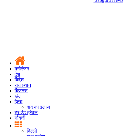
Sabguru News
मनोरंजन
देश
विदेश
राजस्थान
बिजनस
खेल
हेल्थ
दाद का इलाज
टूर एंड ट्रेवल
नौकरी
दिल्ली