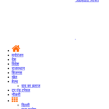
Sabguru News
मनोरंजन
देश
विदेश
राजस्थान
बिजनस
खेल
हेल्थ
दाद का इलाज
टूर एंड ट्रेवल
नौकरी
दिल्ली