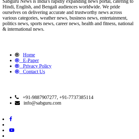
Sabguru News is India's rapidly expanding news portal, catering to
Hindi, English, and Bengali audiences worldwide. We pride
ourselves on delivering accurate and trustworthy news across
various categories, weather news, business news, entertainment,
politics news, sports news, career news, health and fitness, national
& international news.
QUICK LINKS
Home
E-Paper
Privacy Policy
Contact Us
CONTACT DETAILS
+91-9887907277, +91-7737385114
info@sabguru.com