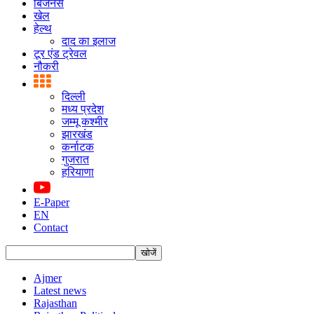
बिजनस
खेल
हेल्थ
दाद का इलाज
टूर एंड ट्रेवल
नौकरी
दिल्ली
मध्य प्रदेश
जम्मू कश्मीर
झारखंड
कर्नाटक
गुजरात
हरियाणा
E-Paper
EN
Contact
Ajmer
Latest news
Rajasthan