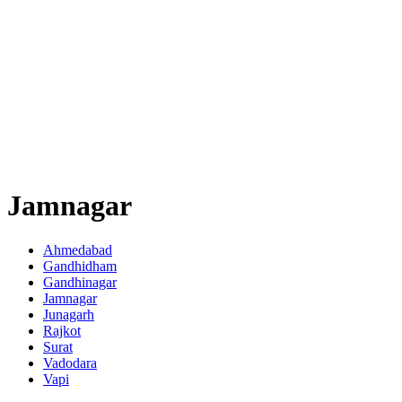
Jamnagar
Ahmedabad
Gandhidham
Gandhinagar
Jamnagar
Junagarh
Rajkot
Surat
Vadodara
Vapi