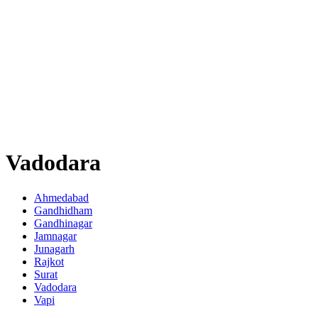
Vadodara
Ahmedabad
Gandhidham
Gandhinagar
Jamnagar
Junagarh
Rajkot
Surat
Vadodara
Vapi