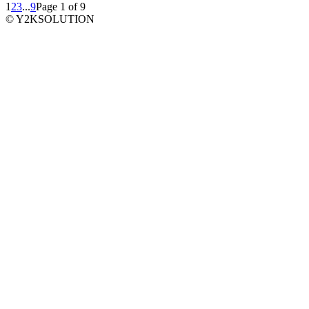
1
2
3
...
9
Page 1 of 9
© Y2KSOLUTION