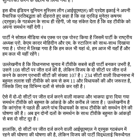
सुनिश्चित करने के उद्देश्य से लिया गया है।
इस बीच इंडियन यूनियन मुस्लिम लीग (आईयूएमएल) की प्रदेश इकाई ने अपनी
वैचारिक प्रतिबद्धता को दोहराते हुए कहा है कि वह द्रविड़ मुनेत्र कषगम
(द्रमुक) के गठबंधन के साथ ही रहेगी, जो यह संकेत देता है कि वह टीवीके को
अपना समर्थन नहीं देगी।
पार्टी ने सोशल मीडिया मंच एक्स पर एक पोस्ट किया है जिसमें पार्टी के राष्ट्रीय
अध्यक्ष प्रो. केएम कादर मोहिदीन और एम. के स्टालिन को साथ-साथ दिखाया
गया है। पोस्ट में लिखा गया है कि हम कल भी यहां थे, हम आज भी यहाँ हैं और
हम कल भी यहीं रहेंगे।
उल्लेखनीय है कि विधानसभा चुनाव में टीवीके सबसे बड़ी पार्टी बनकर उभरी है,
उसने 108 सीटों पर जीत दर्ज की है, लेकिन विजय के दो सीटों पर जीत दर्ज
करने के कारण प्रभावी सीटों की संख्या 107 है। 234 सीटों वाली विधानसभा में
बहुमत तलाश रही टीवीके को कम से कम 11 और विधायकों की और जरूरत है,
जिसके लिए वह विभिन्न दलों से संपर्क कर रही है।
ऐसे में दो-दो सीटों पर जीत दर्ज करने वाली माकपा और भाकपा द्वारा दिया गया
समर्थन टीवीके को बहुमत के आंकड़े के और करीब ले जाता है। उल्लेखनीय है
कि कांग्रेस ने पहले ही अपने पांच विधायकों के साथ टीवीके को समर्थन देने की
घोषणा की है। अब इन दोनों दलों के समर्थन के साथ टीवीके बहुमत के आंकड़ों
से बस दो सीट दूर है।
हालांकि, दो सीटों पर जीत दर्ज करने वाली आईयूएमएल ने द्रमुक गठबंधन में
रहने की घोषणा की घोषणा की है, लेकिन विजय की पार्टी विदुथलाई चिरुथैगल