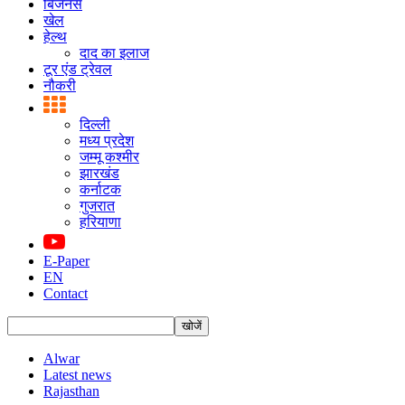
बिजनस
खेल
हेल्थ
दाद का इलाज
टूर एंड ट्रेवल
नौकरी
दिल्ली
मध्य प्रदेश
जम्मू कश्मीर
झारखंड
कर्नाटक
गुजरात
हरियाणा
E-Paper
EN
Contact
Alwar
Latest news
Rajasthan