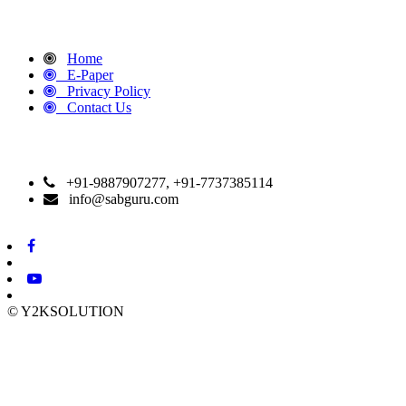
QUICK LINKS
Home
E-Paper
Privacy Policy
Contact Us
CONTACT DETAILS
+91-9887907277, +91-7737385114
info@sabguru.com
© Y2KSOLUTION