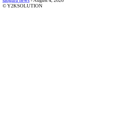
sabguru news
-
August 4, 2026
© Y2KSOLUTION