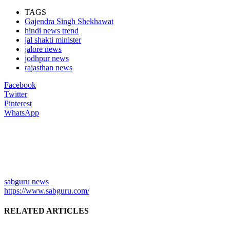
TAGS
Gajendra Singh Shekhawat
hindi news trend
jal shakti minister
jalore news
jodhpur news
rajasthan news
Facebook
Twitter
Pinterest
WhatsApp
sabguru news
https://www.sabguru.com/
RELATED ARTICLES