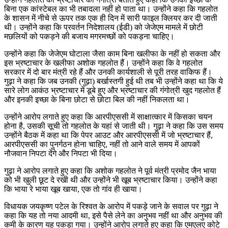
बिना एक कांस्टेबल का भी तबादला नहीं हो पाता था। उन्होंने कहा कि गहलोत
के शासन में नीचे से ऊपर तक एक ही दिन में सारी फाइल क्लियर कर दी जाती
थी। उन्होंने कहा कि प्रवर्तन निदेशालय (ईडी) को जेजेएम मामले में छोटी
मछलियों को पकड़ने की बजाय मगरमच्छों को पकड़ना चाहिए।
उन्होंने कहा कि जेजेएम घोटाला जैसा काम बिना खलीफा के नहीं हो सकता और
इस भ्रष्टाचार के खलीफा अशोक गहलोत हैं। उन्होंने कहा कि वे गहलोत
सरकार में दो बार मंत्री रहे हैं और उनकी कार्यशाली से पूरी तरह वाकिफ हैं।
गुढ़ा ने कहा कि जब उनकी (गुढ़ा) बर्खास्तगी हुई थी तब भी उन्होंने कहा था कि ये
सारे लोग आकंठ भ्रष्टाचार में डूबे हुए और भ्रष्टाचार की गंगोत्री खुद गहलोत हैं
और इनकी इच्छा के बिना छोटा से छोटा बिल की नहीं निकलता था।
उन्होंने आरोप लगाते हुए कहा कि आरपीएससी में साक्षात्कार में किसका चयन
होना है, उसकी सूची तो गहलोत के यहां से जाती थी। गुढ़ा ने कहा कि उस समय
उन्होंने बैठक में कहा था कि पेपर आउट और आरपीएससी में जो भ्रष्टाचार हैं,
आरपीएससी का पुनर्गठन होना चाहिए, नहीं तो आने वाले समय में आपकों
नौजवान निपटा देंगे और निपटा भी दिया।
गुढ़ा ने आरोप लगाते हुए कहा कि अशोक गहलोत ने पूर्व मंत्री प्रमोद जैन भाया
को भी खुली छूट दे रखी थी और उन्होंने भी खूब भ्रष्टाचार किया। उन्होंने कहा
कि भाया रे भाया खूब खाया, एक तो गांव ही खाया।
विधायक जयकृष्ण पटेल के रिश्वत के आरोप में पकड़े जाने के सवाल पर गुढ़ा ने
कहा कि यह तो नया आदमी था, इसे पैसे लेने का अनुभव नहीं था और अनुभव की
कमी के कारण यह पकड़ा गया। उन्होंने आरोप लगाते हुए कहा कि एमएलए कोटे