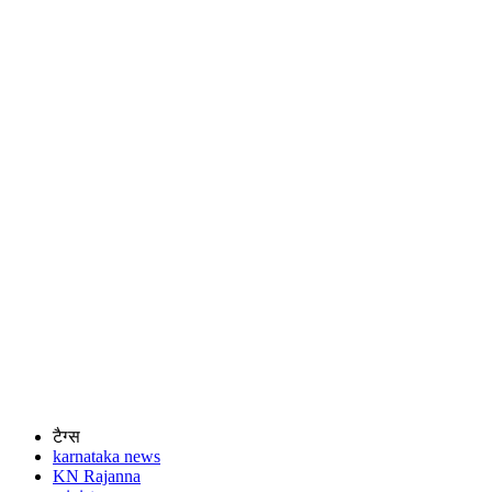
टैग्स
karnataka news
KN Rajanna