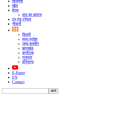
बिजनस
खेल
हेल्थ
दाद का इलाज
टूर एंड ट्रेवल
नौकरी
दिल्ली
मध्य प्रदेश
जम्मू कश्मीर
झारखंड
कर्नाटक
गुजरात
हरियाणा
E-Paper
EN
Contact