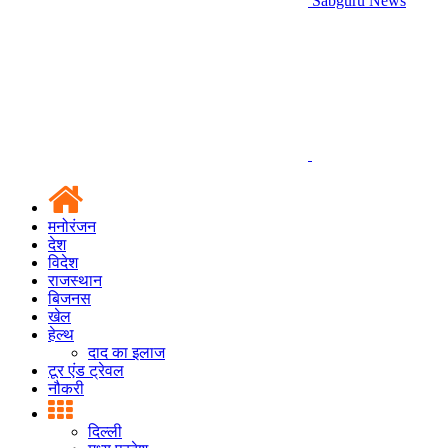
Sabguru News
मनोरंजन
देश
विदेश
राजस्थान
बिजनस
खेल
हेल्थ
दाद का इलाज
टूर एंड ट्रेवल
नौकरी
दिल्ली