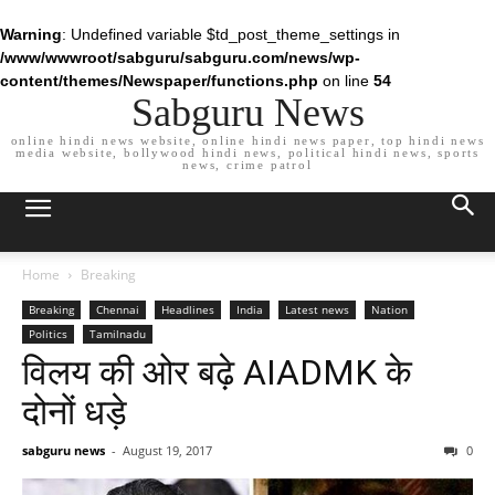
Warning
: Undefined variable $td_post_theme_settings in
/www/wwwroot/sabguru/sabguru.com/news/wp-
content/themes/Newspaper/functions.php
on line
54
Sabguru News
online hindi news website, online hindi news paper, top hindi news
media website, bollywood hindi news, political hindi news, sports
news, crime patrol
Home
Breaking
Breaking
Chennai
Headlines
India
Latest news
Nation
Politics
Tamilnadu
विलय की ओर बढ़े AIADMK के
दोनों धड़े
sabguru news
-
August 19, 2017
0