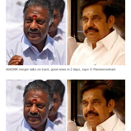
AIADMK merger talks on track, good news in 2 days, says O Panneerselvam