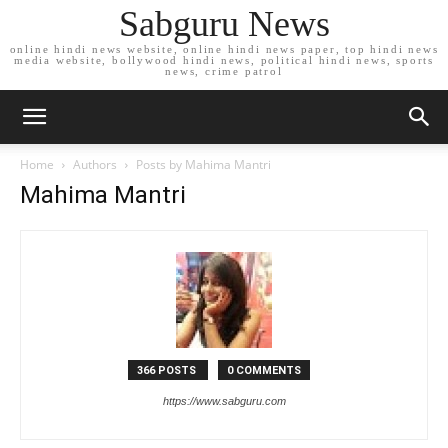
Sabguru News
online hindi news website, online hindi news paper, top hindi news
media website, bollywood hindi news, political hindi news, sports
news, crime patrol
Home
Authors
Posts by Mahima Mantri
Mahima Mantri
366 POSTS
0 COMMENTS
https://www.sabguru.com