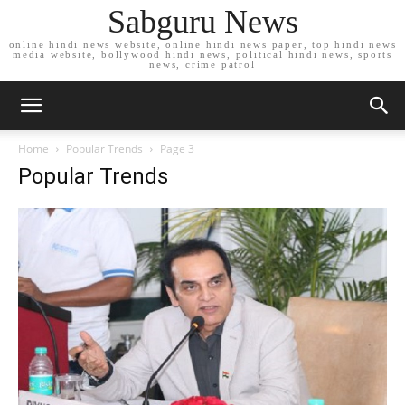
Sabguru News
online hindi news website, online hindi news paper, top hindi news
media website, bollywood hindi news, political hindi news, sports
news, crime patrol
Home
Popular Trends
Page 3
Popular Trends